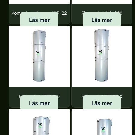
Kompakt spånsug XCF-22
Filterenhet XC-260
Läs mer
Läs mer
Filterenhet XC-240
Filterenhet XC-220
Läs mer
Läs mer