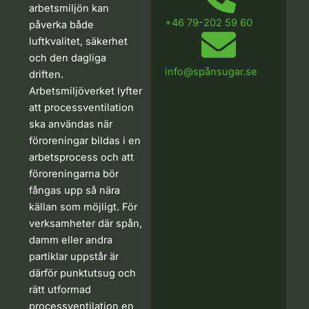
arbetsmiljön kan
+46 79-202 59 60
påverka både
luftkvalitet, säkerhet
och den dagliga
info@spånsugar.se
driften.
Arbetsmiljöverket lyfter
att processventilation
ska användas när
föroreningar bildas i en
arbetsprocess och att
föroreningarna bör
fångas upp så nära
källan som möjligt. För
verksamheter där spån,
damm eller andra
partiklar uppstår är
därför punktutsug och
rätt utformad
processventilation en