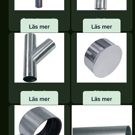
Dubbelt grenrör
Y-rör
Läs mer
Läs mer
Grenrör
Rörlock
Läs mer
Läs mer