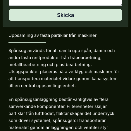
f
d
o
d
n
Skicka
e
l
a
n
Uppsamling av fasta partiklar från maskiner
d
e
Spånsug används för att samla upp spån, damm och
andra fasta restprodukter från träbearbetning,
metallbearbetning och plastbearbetning.
Utsugspunkter placeras nära verktyg och maskiner för
att transportera materialet vidare genom kanalsystem
till en central uppsamlingsenhet.
En spånsugsanläggning består vanligtvis av flera
samverkande komponenter. Filterenheter skiljer
partiklar från luftflödet, fläktar skapar det undertryck
som driver systemet, spånsugsrör transporterar
materialet genom anläggningen och ventiler styr