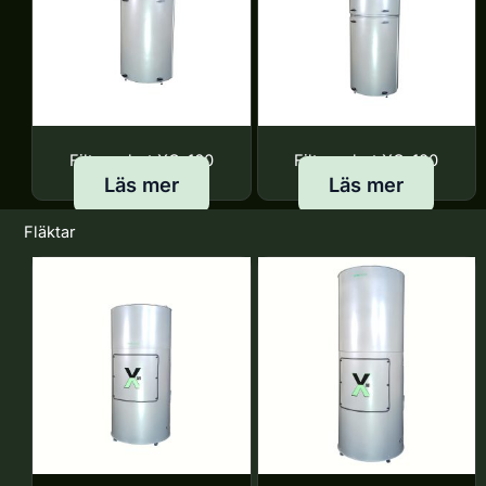
Filterenhet XC-160
Filterenhet XC-180
Läs mer
Läs mer
Fläktar