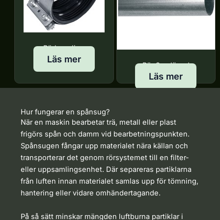
Rörkoppling
Läs mer
Rör 3 m längd
Läs mer
Hur fungerar en spånsug?
När en maskin bearbetar trä, metall eller plast
frigörs spån och damm vid bearbetningspunkten.
Spånsugen fångar upp materialet nära källan och
transporterar det genom rörsystemet till en filter-
eller uppsamlingsenhet. Där separeras partiklarna
från luften innan materialet samlas upp för tömning,
hantering eller vidare omhändertagande.
På så sätt minskar mängden luftburna partiklar i