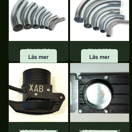
Rörböj 45 °
Rörböj 90 °
Läs mer
Läs mer
XAB KLV klaffventil
XAB SKV skjutventil