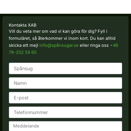
Kontakta XAB
Vill du veta mer om vad vi kan göra för dig? Fyll i
formuläret, så återkommer vi inom kort. Du kan alltid
skicka ett mejl
info@spånsugar.se
eller ringa oss
+46
79-202 59 60
N
a
m
E
n
-
p
T
o
e
s
l
t
M
e
e