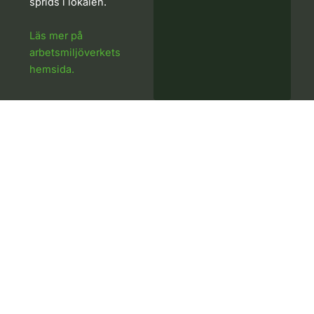
sprids i lokalen.
Läs mer på
arbetsmiljöverkets
hemsida.
Projektering
Projektering utgår från lokalens utformning,
maskinplacering och krav på luftflöde för att ta fram
tekniska underlag för installation. Ritningar och
dimensionering används som stöd vid montage och
idrifttagning av systemet.
Till projektering