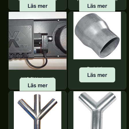
Läs mer
Läs mer
Reduktion
Läs mer
XAB ELV elventil
Läs mer