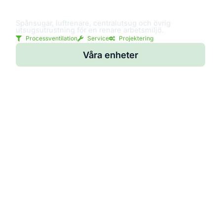
Spånsug
Spånsugar, luftrenare, centralutsug och övrig
utsugsutrustning för en renare arbetsmiljö.
Processventilation
Service
Projektering
Våra enheter