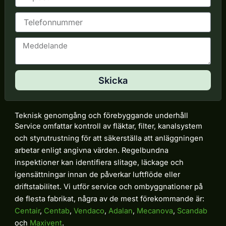
-
p
T
o
e
s
l
t
M
e
e
f
d
o
d
n
Skicka
e
l
a
n
Teknisk genomgång och förebyggande underhåll
d
Service omfattar kontroll av fläktar, filter, kanalsystem
e
och styrutrustning för att säkerställa att anläggningen
arbetar enligt angivna värden. Regelbundna
inspektioner kan identifiera slitage, läckage och
igensättningar innan de påverkar luftflöde eller
driftstabilitet. Vi utför service och ombyggnationer på
de flesta fabrikat, några av de mest förekommande är:
Centair
,
Centab
,
Vendaco
,
Adalan
,
Mecanova
,
Scandab
och
Maxivent
.