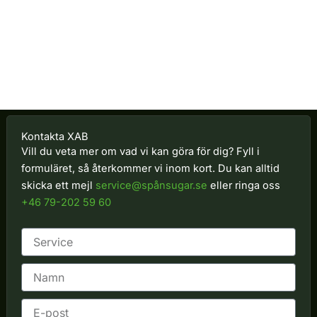
Kontakta XAB
Vill du veta mer om vad vi kan göra för dig? Fyll i
formuläret, så återkommer vi inom kort. Du kan alltid
skicka ett mejl
service@spånsugar.se
eller ringa oss
+46 79-202 59 60
N
a
m
E
n