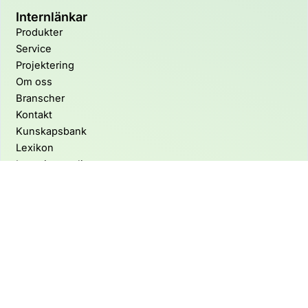
Internlänkar
Produkter
Service
Projektering
Om oss
Branscher
Kontakt
Kunskapsbank
Lexikon
Integritetspolicy
Kontakta Oss
info@spånsugar.se
+46 79-202 59 60
Idrotts­gatan 20 34336 Älmhult
XAB AB
Org nr: 559125-2134