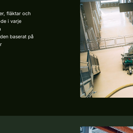
r, fläktar och
öde i varje
a
gden baserat på
r