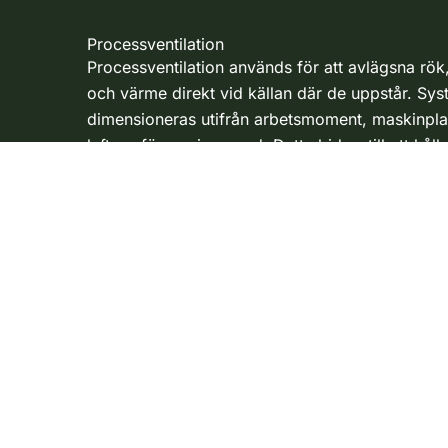
Processventilation
Processventilation används för att avlägsna rö
och värme direkt vid källan där de uppstår. Sy
dimensioneras utifrån arbetsmoment, maskinpl
luftens föroreningsgrad. Detta bidrar till att håll
från partiklar och att begränsa spridning av ämn
delar av lokalen.
Gå vidare