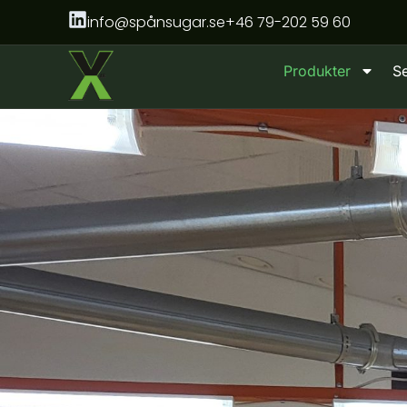
Hoppa
info@spånsugar.se
+46 79-202 59 60
till
innehåll
Produkter
S