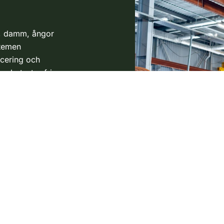
k, damm, ångor
stemen
acering och
a arbetsytor fria
en till andra