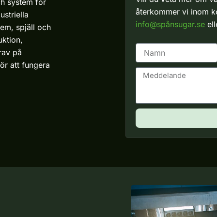
h system för
återkommer vi inom kor
ustriella
info@spånsugar.se
el
tem, spjäll och
uktion,
N
krav på
a
för att fungera
m
M
n
e
d
d
e
l
a
n
d
e