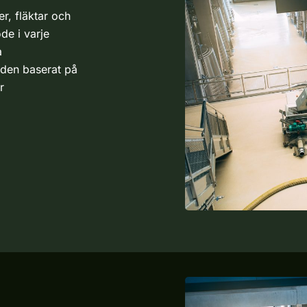
r, fläktar och
öde i varje
a
gden baserat på
r