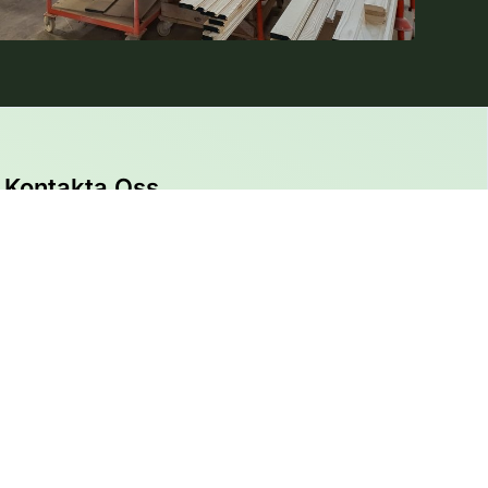
Kontakta Oss
info@spånsugar.se
+46 79-202 59 60
Idrotts­gatan 20 34336 Älmhult
XAB AB
Org nr: 559125-2134