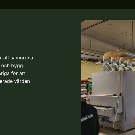
d
e
ör att samordna
l och bygg.
iga för att
kterade värden