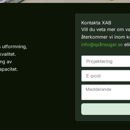
Kontakta XAB
Vill du veta mer om va
återkommer vi inom kor
info@spånsugar.se
el
 utformning,
valitet.
ing av
apacitet.
E
-
p
M
o
e
s
d
t
d
e
l
a
n