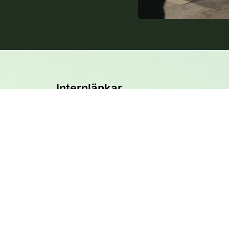
Internlänkar
Produkter
Service
Projektering
Om oss
Branscher
Kontakt
Kunskapsbank
Lexikon
Integritetspolicy