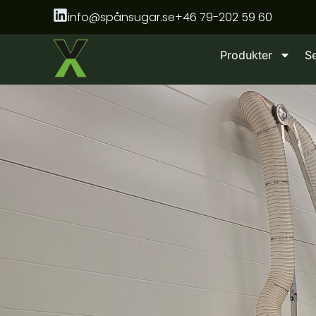
Hoppa
info@spånsugar.se
+46 79-202 59 60
till
innehåll
Produkter
S