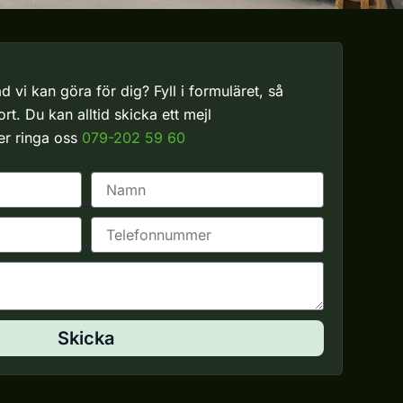
d vi kan göra för dig? Fyll i formuläret, så
t. Du kan alltid skicka ett mejl
ler ringa oss
079-202 59 60
N
a
m
T
n
e
l
e
f
o
n
Skicka