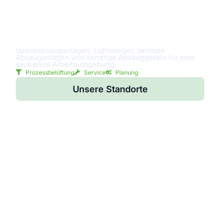
Späneabsaugung
Späneabsauganlagen, Luftreiniger, zentrale
Absauganlagen und sonstige Absauggeräte für eine
sauberere Arbeitsumgebung.
Prozessbelüftung
Service
Planung
Unsere Standorte