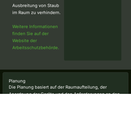
Ausbreitung von Staub
im Raum zu verhindern.
Weitere Informationen
finden Sie auf der
Website der
Arbeitsschutzbehörde.
Planung
Die Planung basiert auf der Raumaufteilung, der
Anordnung der Geräte und den Anforderungen an den
Luftstrom, um die technischen Unterlagen für die
Installation zu erstellen. Die Zeichnungen und die
Dimensionierung dienen als Grundlage für die
Montage und Inbetriebnahme des Systems.