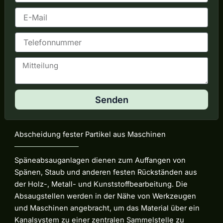
m
E
e
-
M
T
a
e
i
l
l
M
e
i
f
t
o
t
n
Senden
e
i
l
u
Abscheidung fester Partikel aus Maschinen
n
g
Späneabsauganlagen dienen zum Auffangen von
Spänen, Staub und anderen festen Rückständen aus
der Holz-, Metall- und Kunststoffbearbeitung. Die
Absaugstellen werden in der Nähe von Werkzeugen
und Maschinen angebracht, um das Material über ein
Kanalsystem zu einer zentralen Sammelstelle zu