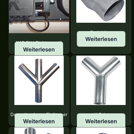
Reduktion
Weiterlesen
XAB ELV-Elektroventil
Weiterlesen
Doppelter Auspuffkrümmer
Y-Rohr
Weiterlesen
Weiterlesen