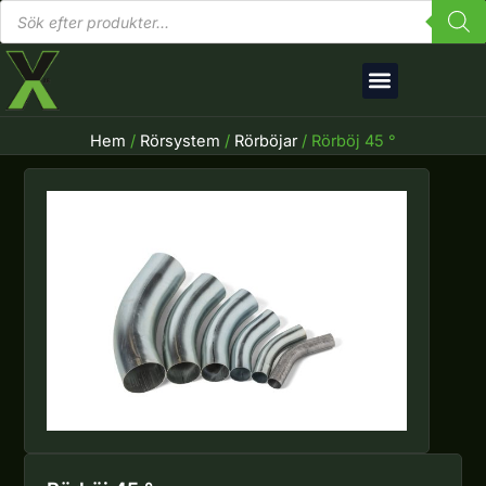
Produktsökning
Hoppa
till
innehåll
Hem
/
Rörsystem
/
Rörböjar
/ Rörböj 45 °