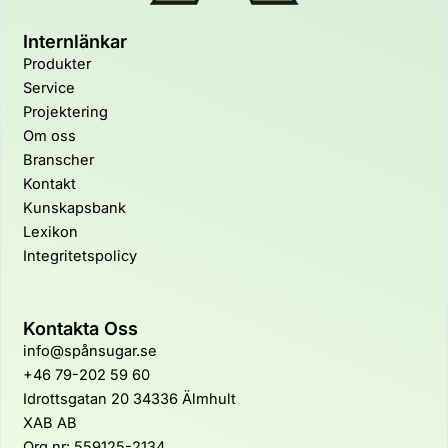
Internlänkar
Produkter
Service
Projektering
Om oss
Branscher
Kontakt
Kunskapsbank
Lexikon
Integritetspolicy
Kontakta Oss
info@spånsugar.se
+46 79-202 59 60
Idrotts­gatan 20 34336 Älmhult
XAB AB
Org nr: 559125-2134