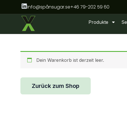
Zum
info@spånsugar.se
+46 79-202 59 60
Inhalt
springen
Produkte
Se
Dein Warenkorb ist derzeit leer.
Zurück zum Shop