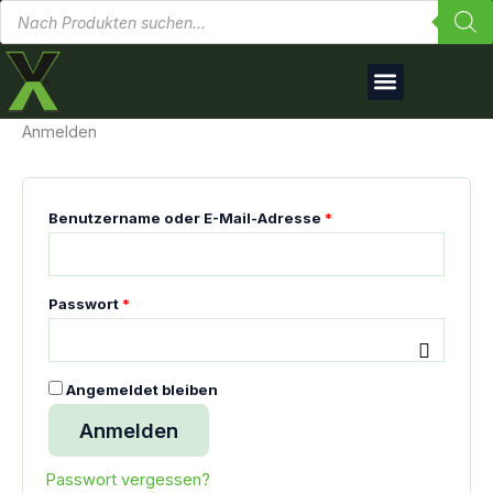
Produktsuche
Zum
Erforderlich
Erforderlich
Inhalt
springen
Anmelden
Benutzername oder E-Mail-Adresse
*
Passwort
*
Angemeldet bleiben
Anmelden
Passwort vergessen?